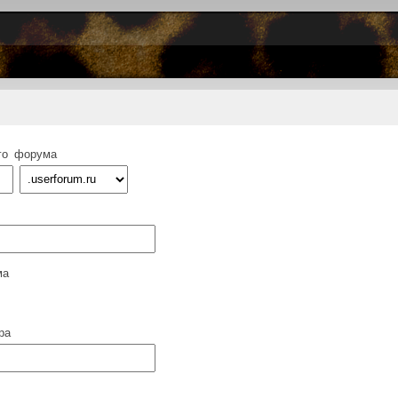
го форума
ма
ра